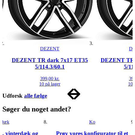
DEZENT
D
DEZENT TR dark 7x17 ET35
DEZENT TR 
5/114.3/60.1
5/11
399,00 kr.
399
10 på lager
10 
Item
1
Udforsk
alle fælge
of
1
Søger du noget andet?
Dæk
Ko
, vinterdæk og
Prøv vores konfigurator til et