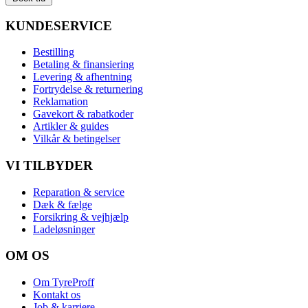
KUNDESERVICE
Bestilling
Betaling & finansiering
Levering & afhentning
Fortrydelse & returnering
Reklamation
Gavekort & rabatkoder
Artikler & guides
Vilkår & betingelser
VI TILBYDER
Reparation & service
Dæk & fælge
Forsikring & vejhjælp
Ladeløsninger
OM OS
Om TyreProff
Kontakt os
Job & karriere