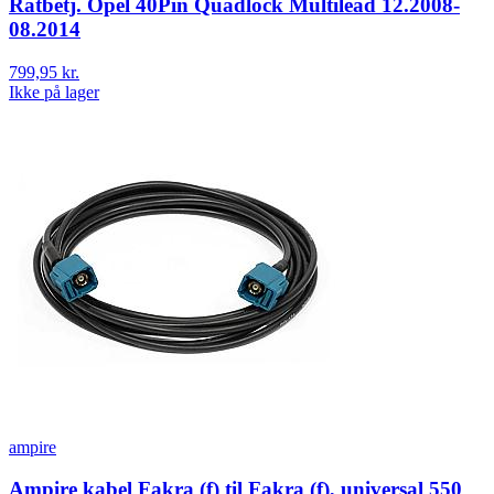
Ratbetj. Opel 40Pin Quadlock Multilead 12.2008-
08.2014
799,95 kr.
Ikke på lager
ampire
Ampire kabel Fakra (f) til Fakra (f), universal 550