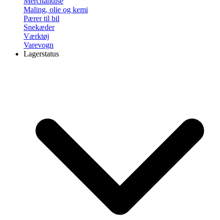
Merchandise
Maling, olie og kemi
Pærer til bil
Snekæder
Værktøj
Varevogn
Lagerstatus