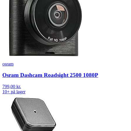
osram
Osram Dashcam Roadsight 2500 1080P
799,00 kr.
10+ på lager