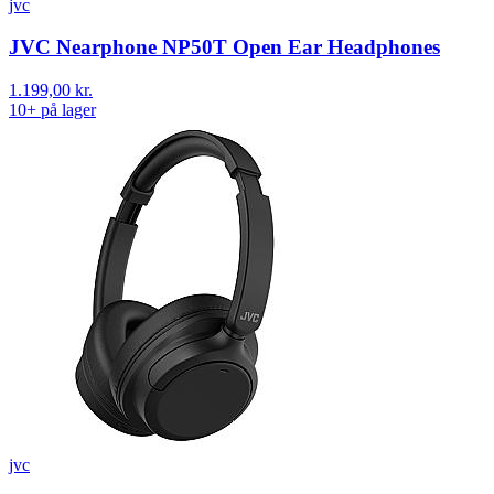
jvc
JVC Nearphone NP50T Open Ear Headphones
1.199,00 kr.
10+ på lager
jvc