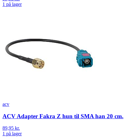
1 på lager
acv
ACV Adapter Fakra Z hun til SMA han 20 cm.
89,95 kr.
1 på lager