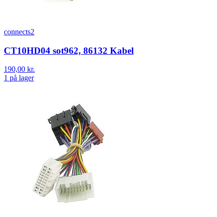
connects2
CT10HD04 sot962, 86132 Kabel
190,00 kr.
1 på lager