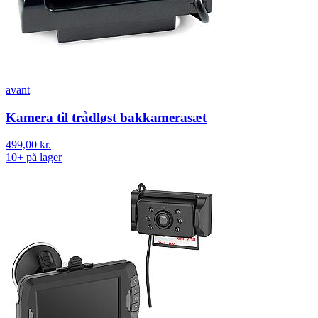
avant
Kamera til trådløst bakkamerasæt
499,00 kr.
10+ på lager