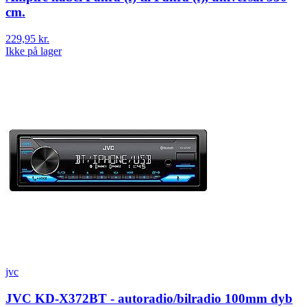
cm.
229,95 kr.
Ikke på lager
jvc
JVC KD-X372BT - autoradio/bilradio 100mm dyb