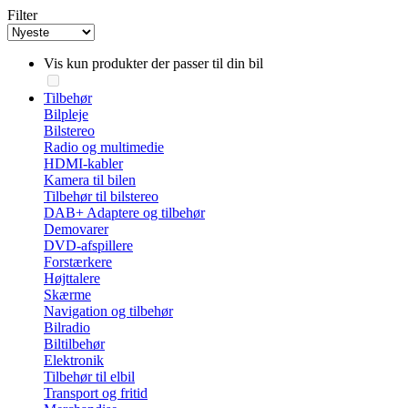
Filter
Vis kun produkter der passer til din bil
Tilbehør
Bilpleje
Bilstereo
Radio og multimedie
HDMI-kabler
Kamera til bilen
Tilbehør til bilstereo
DAB+ Adaptere og tilbehør
Demovarer
DVD-afspillere
Forstærkere
Højttalere
Skærme
Navigation og tilbehør
Bilradio
Biltilbehør
Elektronik
Tilbehør til elbil
Transport og fritid