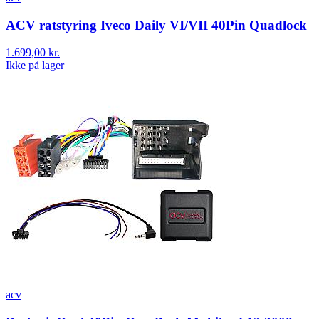
ACV ratstyring Iveco Daily VI/VII 40Pin Quadlock
1.699,00 kr.
Ikke på lager
acv