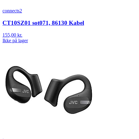
connects2
CT10SZ01 sot071, 86130 Kabel
155,00 kr.
Ikke på lager