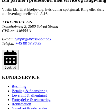
Din partner i professionel dæk service og rådgivning
Vi står klar til at hjælpe dig, hvis du har spørgsmål. Ring eller skriv
alle hverdage mellem kl. 8-16.
TYREPROFF A/S
Traneholmvej 2, 2680 Solrød Strand
CVR-nr: 44655411
E-mail:
tyreproff@vass-point.dk
Telefon:
+45 88 53 30 88
Book tid
KUNDESERVICE
Bestilling
Betaling & finansiering
Levering & afhentning
Fortrydelse & returnering
Reklamation
Gavekort & rabatkoder