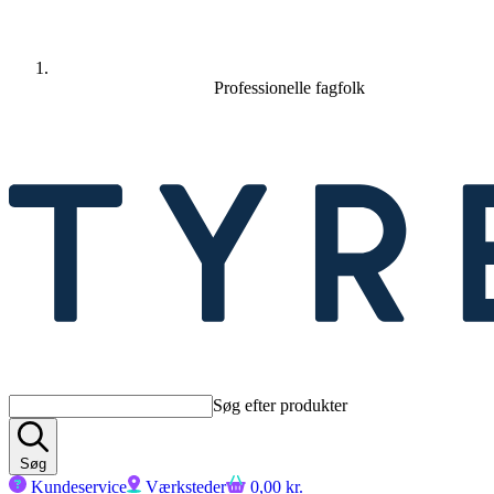
Professionelle fagfolk
Item
1
of
3
Søg efter produkter
Søg
Kundeservice
Værksteder
0,00 kr.