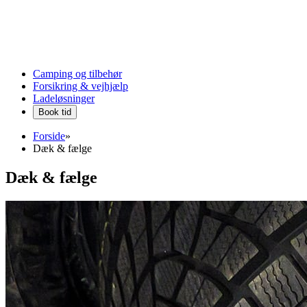
Camping og tilbehør
Forsikring & vejhjælp
Ladeløsninger
Book tid
Forside
»
Dæk & fælge
Dæk & fælge