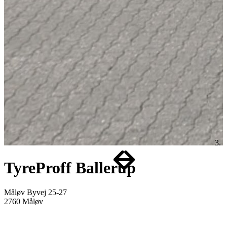
Item
1
TyreProff Ballerup
of
1
Måløv Byvej 25-27
2760 Måløv