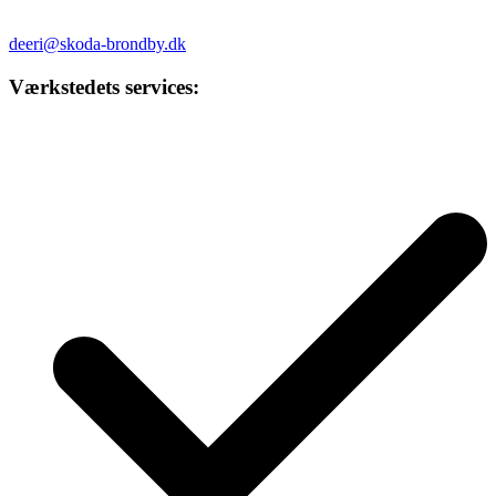
deeri@skoda-brondby.dk
Værkstedets services: