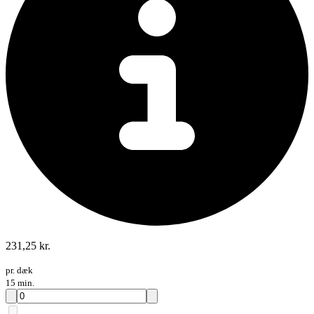
231,25 kr.
pr. dæk
15 min.