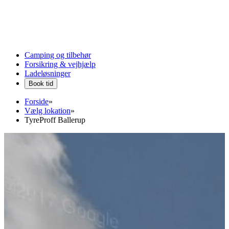
Camping og tilbehør
Forsikring & vejhjælp
Ladeløsninger
Book tid
Forside
»
Vælg lokation
»
TyreProff Ballerup